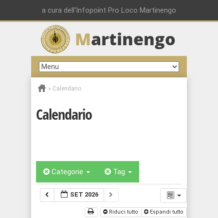
a cura dell'Infopoint Pro Loco Martinengo
M
artinengo
»
Calendario
Calendario
Categorie
Tag
SET 2026
Riduci tutto
Espandi tutto