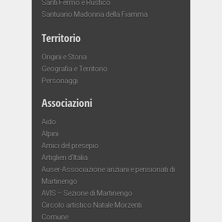
Santi Fermo e Rustico
Santuario Madonna della Fiamma
Territorio
Origini e Storia
Geografia e Territorio
Personaggi
Associazioni
Aido
Alpini
Amici del presepio
Artiglieri d’Italia
Auser-Associazione anziani e pensionati di
Martinengo
AVIS – Sezione di Martinengo
Circolo artistico Natale Morzenti
Comune