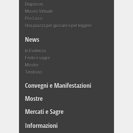
Diapason
Museo Virtuale
Pro Loco
Una piazza per giocare e per leggere
News
In Evidenza
Feste e sagre
Mostre
Territorio
Convegni e Manifestazioni
Mostre
Mercati e Sagre
Informazioni