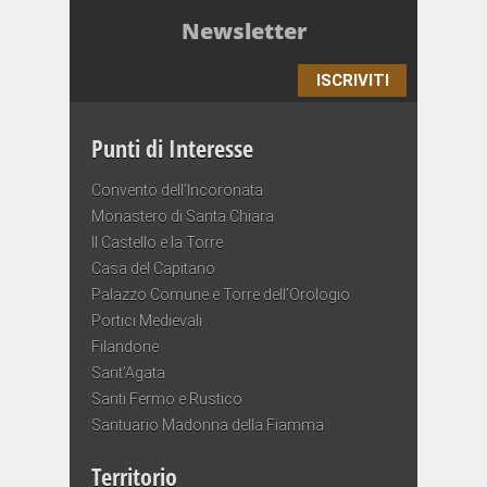
Newsletter
ISCRIVITI
Punti di Interesse
Convento dell’Incoronata
Monastero di Santa Chiara
Il Castello e la Torre
Casa del Capitano
Palazzo Comune e Torre dell’Orologio
Portici Medievali
Filandone
Sant’Agata
Santi Fermo e Rustico
Santuario Madonna della Fiamma
Territorio