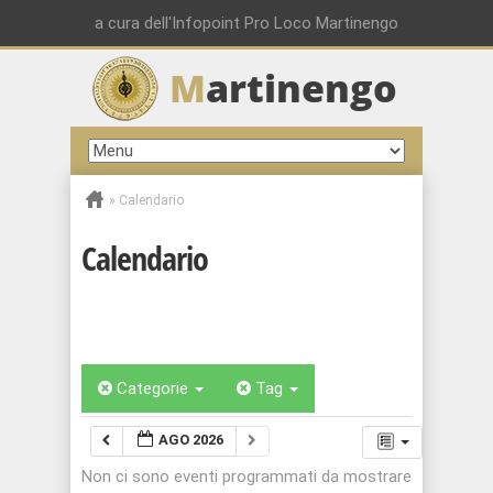
a cura dell'Infopoint Pro Loco Martinengo
M
artinengo
»
Calendario
Calendario
Categorie
Tag
AGO 2026
Non ci sono eventi programmati da mostrare