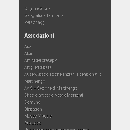
Origini e Storia
Geografia e Territorio
Personaggi
Associazioni
Aido
Alpini
Amici del presepio
Artiglieri d’Italia
Auser-Associazione anziani e pensionati di
Martinengo
AVIS – Sezione di Martinengo
Circolo artistico Natale Morzenti
Comune
Diapason
Museo Virtuale
Pro Loco
Una piazza per giocare e per leggere