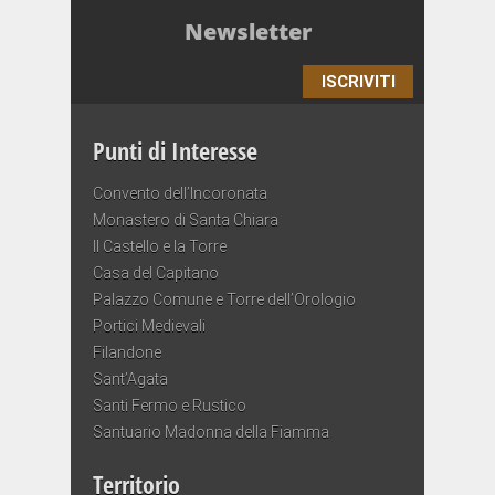
Newsletter
ISCRIVITI
Punti di Interesse
Convento dell’Incoronata
Monastero di Santa Chiara
Il Castello e la Torre
Casa del Capitano
Palazzo Comune e Torre dell’Orologio
Portici Medievali
Filandone
Sant’Agata
Santi Fermo e Rustico
Santuario Madonna della Fiamma
Territorio