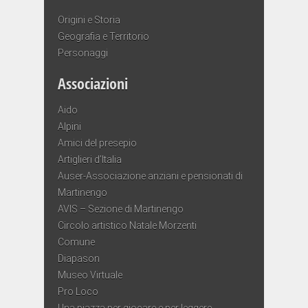
Origini e Storia
Geografia e Territorio
Personaggi
Associazioni
Aido
Alpini
Amici del presepio
Artiglieri d’Italia
Auser-Associazione anziani e pensionati di
Martinengo
AVIS – Sezione di Martinengo
Circolo artistico Natale Morzenti
Comune
Diapason
Museo Virtuale
Pro Loco
Una piazza per giocare e per leggere