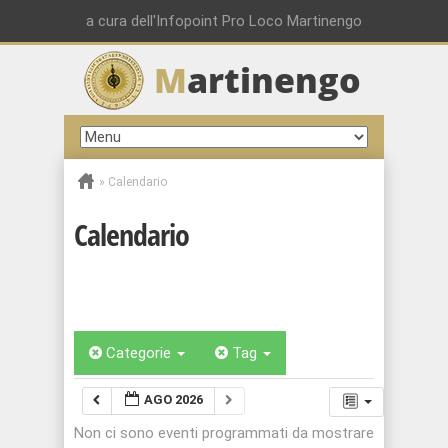
a cura dell'Infopoint Pro Loco Martinengo
M
artinengo
»
Calendario
Calendario
Categorie
Tag
AGO 2026
Non ci sono eventi programmati da mostrare