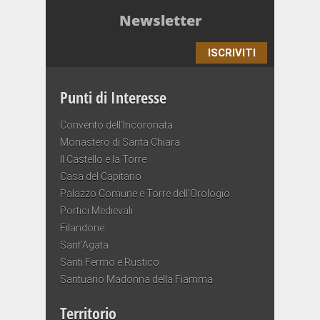
Newsletter
ISCRIVITI
Punti di Interesse
Convento dell’Incoronata
Monastero di Santa Chiara
Il Castello e la Torre
Casa del Capitano
Palazzo Comune e Torre dell’Orologio
Portici Medievali
Filandone
Sant’Agata
Santi Fermo e Rustico
Santuario Madonna della Fiamma
Territorio