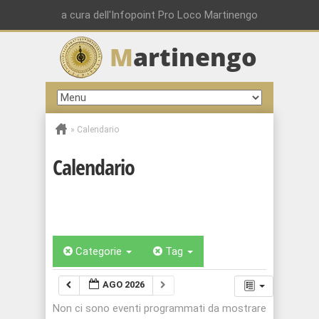
a cura dell'Infopoint Pro Loco Martinengo
M
artinengo
»
Calendario
Calendario
Categorie
Tag
AGO 2026
Non ci sono eventi programmati da mostrare