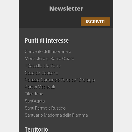
Newsletter
ISCRIVITI
Punti di Interesse
Convento dell’Incoronata
Monastero di Santa Chiara
Il Castello e la Torre
Casa del Capitano
Palazzo Comune e Torre dell’Orologio
Portici Medievali
Filandone
Sant’Agata
Santi Fermo e Rustico
Santuario Madonna della Fiamma
Territorio