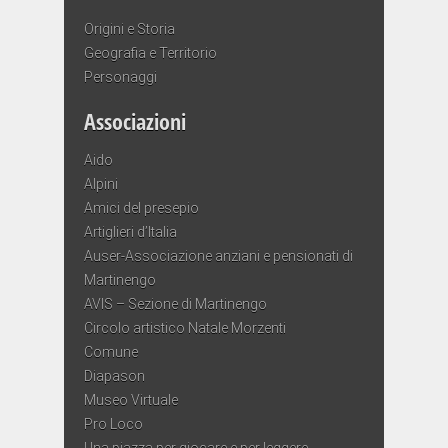
Origini e Storia
Geografia e Territorio
Personaggi
Associazioni
Aido
Alpini
Amici del presepio
Artiglieri d’Italia
Auser-Associazione anziani e pensionati di
Martinengo
AVIS – Sezione di Martinengo
Circolo artistico Natale Morzenti
Comune
Diapason
Museo Virtuale
Pro Loco
Una piazza per giocare e per leggere