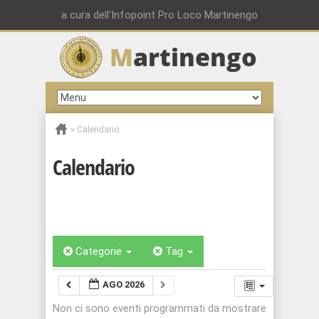
a cura dell'Infopoint Pro Loco Martinengo
M
artinengo
»
Calendario
Calendario
Categorie
Tag
AGO 2026
Non ci sono eventi programmati da mostrare