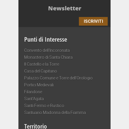
Newsletter
ISCRIVITI
Punti di Interesse
Convento dell’Incoronata
Monastero di Santa Chiara
Il Castello e la Torre
Casa del Capitano
Palazzo Comune e Torre dell’Orologio
Portici Medievali
Filandone
Sant’Agata
Santi Fermo e Rustico
Santuario Madonna della Fiamma
Territorio