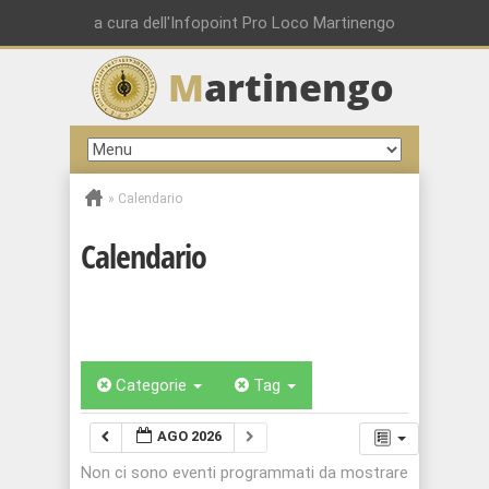
a cura dell'Infopoint Pro Loco Martinengo
M
artinengo
»
Calendario
Calendario
Categorie
Tag
AGO 2026
Non ci sono eventi programmati da mostrare