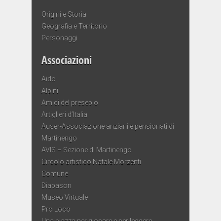
Origini e Storia
Geografia e Territorio
Personaggi
Associazioni
Aido
Alpini
Amici del presepio
Artiglieri d’Italia
Auser-Associazione anziani e pensionati di
Martinengo
AVIS – Sezione di Martinengo
Circolo artistico Natale Morzenti
Comune
Diapason
Museo Virtuale
Pro Loco
Una piazza per giocare e per leggere