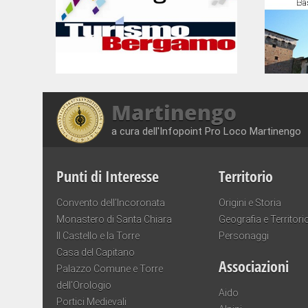
Martinengo
a cura dell'Infopoint Pro Loco Martinengo
Punti di Interesse
Territorio
Convento dell’Incoronata
Origini e Storia
Monastero di Santa Chiara
Geografia e Territori
Il Castello e la Torre
Personaggi
Casa del Capitano
Associazioni
Palazzo Comune e Torre
dell’Orologio
Aido
Portici Medievali