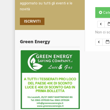
aggiornato su tutti gli eventi e le
novità
Cat
ISCRIVITI
Non ci s
Green Energy