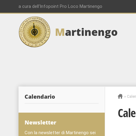
a cura dell'Infopoint Pro Loco Martinengo
M
artinengo
Calendario
»
Calen
Cale
Newsletter
Con la newsletter di Martinengo sei