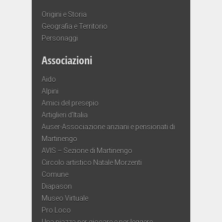
Origini e Storia
Geografia e Territorio
Personaggi
Associazioni
Aido
Alpini
Amici del presepio
Artiglieri d’Italia
Auser-Associazione anziani e pensionati di
Martinengo
AVIS – Sezione di Martinengo
Circolo artistico Natale Morzenti
Comune
Diapason
Museo Virtuale
Pro Loco
Una piazza per giocare e per leggere