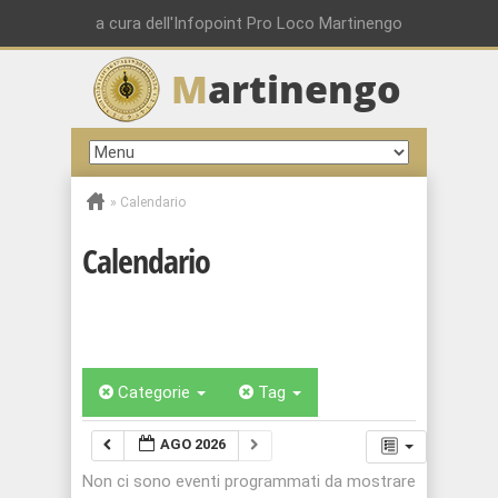
a cura dell'Infopoint Pro Loco Martinengo
M
artinengo
»
Calendario
Calendario
Categorie
Tag
AGO 2026
Non ci sono eventi programmati da mostrare