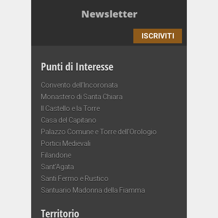
Newsletter
ISCRIVITI
Punti di Interesse
Convento dell’Incoronata
Monastero di Santa Chiara
Il Castello e la Torre
Casa del Capitano
Palazzo Comune e Torre dell’Orologio
Portici Medievali
Filandone
Sant’Agata
Santi Fermo e Rustico
Santuario Madonna della Fiamma
Territorio