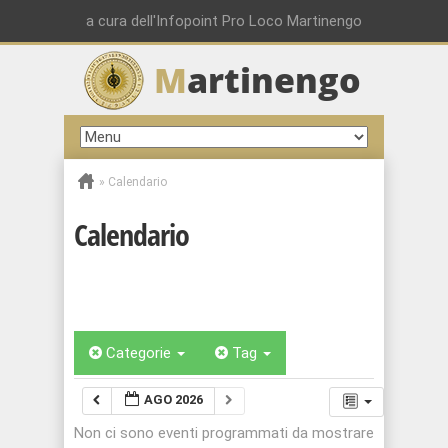
a cura dell'Infopoint Pro Loco Martinengo
M
artinengo
»
Calendario
Calendario
Categorie
Tag
AGO 2026
Non ci sono eventi programmati da mostrare