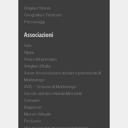
Origini e Storia
Geografia e Territorio
Personaggi
Associazioni
Aido
Alpini
Amici del presepio
Artiglieri d’Italia
Auser-Associazione anziani e pensionati di
Martinengo
AVIS – Sezione di Martinengo
Circolo artistico Natale Morzenti
Comune
Diapason
Museo Virtuale
Pro Loco
Una piazza per giocare e per leggere