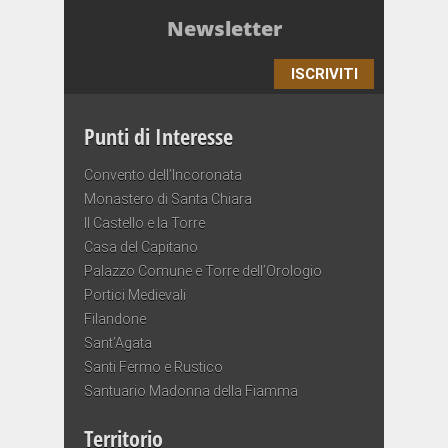
Newsletter
ISCRIVITI
Punti di Interesse
Convento dell’Incoronata
Monastero di Santa Chiara
Il Castello e la Torre
Casa del Capitano
Palazzo Comune e Torre dell’Orologio
Portici Medievali
Filandone
Sant’Agata
Santi Fermo e Rustico
Santuario Madonna della Fiamma
Territorio