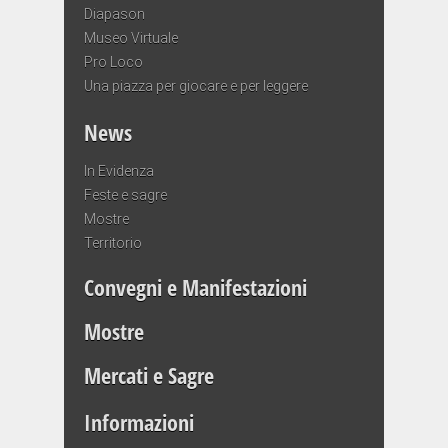
Diapason
Museo Virtuale
Pro Loco
Una piazza per giocare e per leggere
News
In Evidenza
Feste e sagre
Mostre
Territorio
Convegni e Manifestazioni
Mostre
Mercati e Sagre
Informazioni