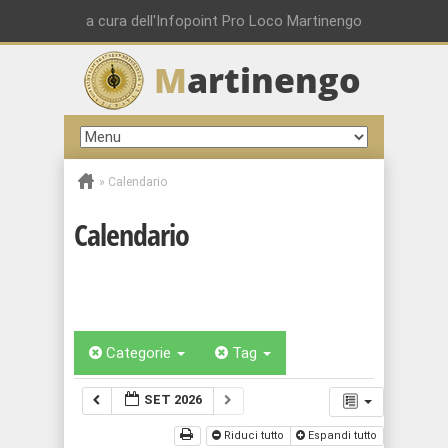
a cura dell'Infopoint Pro Loco Martinengo
M
artinengo
»
Calendario
Calendario
Categorie
Tag
SET 2026
Riduci tutto
Espandi tutto