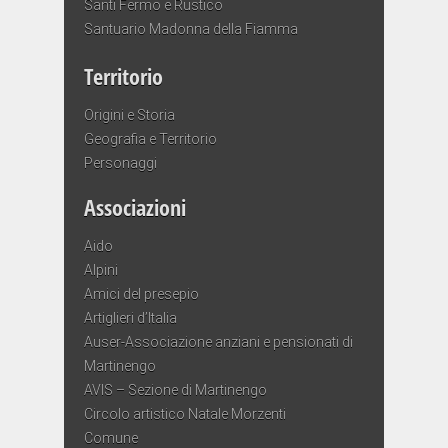
Santi Fermo e Rustico
Santuario Madonna della Fiamma
Territorio
Origini e Storia
Geografia e Territorio
Personaggi
Associazioni
Aido
Alpini
Amici del presepio
Artiglieri d’Italia
Auser-Associazione anziani e pensionati di
Martinengo
AVIS – Sezione di Martinengo
Circolo artistico Natale Morzenti
Comune