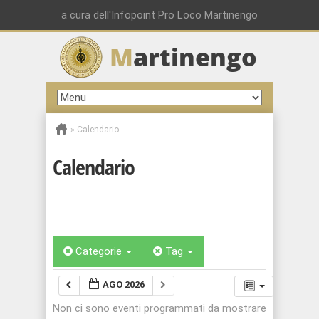
a cura dell'Infopoint Pro Loco Martinengo
M
artinengo
»
Calendario
Calendario
Categorie
Tag
AGO 2026
Non ci sono eventi programmati da mostrare