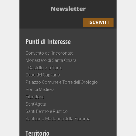
Newsletter
ISCRIVITI
Punti di Interesse
Convento dell’Incoronata
Monastero di Santa Chiara
Il Castello e la Torre
Casa del Capitano
Palazzo Comune e Torre dell’Orologio
Portici Medievali
Filandone
Sant’Agata
Santi Fermo e Rustico
Santuario Madonna della Fiamma
Territorio