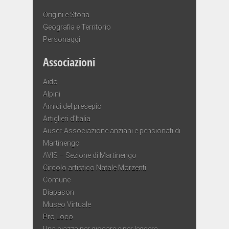
Origini e Storia
Geografia e Territorio
Personaggi
Associazioni
Aido
Alpini
Amici del presepio
Artiglieri d’Italia
Auser-Associazione anziani e pensionati di
Martinengo
AVIS – Sezione di Martinengo
Circolo artistico Natale Morzenti
Comune
Diapason
Museo Virtuale
Pro Loco
Una piazza per giocare e per leggere