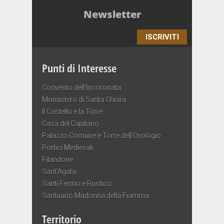
Newsletter
ISCRIVITI
Punti di Interesse
Convento dell’Incoronata
Monastero di Santa Chiara
Il Castello e la Torre
Casa del Capitano
Palazzo Comune e Torre dell’Orologio
Portici Medievali
Filandone
Sant’Agata
Santi Fermo e Rustico
Santuario Madonna della Fiamma
Territorio