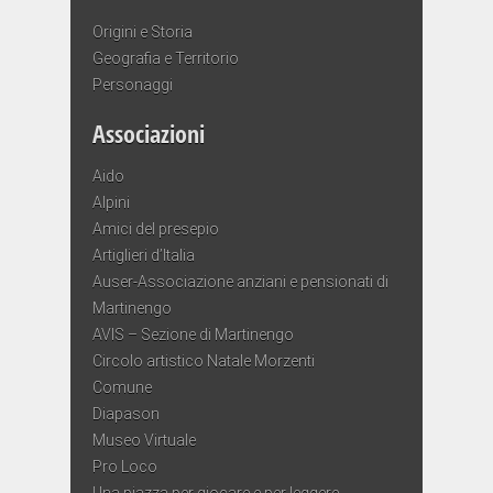
Origini e Storia
Geografia e Territorio
Personaggi
Associazioni
Aido
Alpini
Amici del presepio
Artiglieri d’Italia
Auser-Associazione anziani e pensionati di
Martinengo
AVIS – Sezione di Martinengo
Circolo artistico Natale Morzenti
Comune
Diapason
Museo Virtuale
Pro Loco
Una piazza per giocare e per leggere