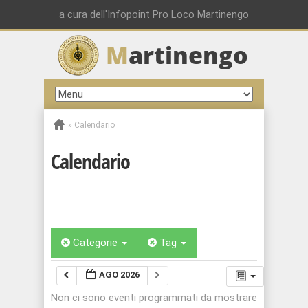
a cura dell'Infopoint Pro Loco Martinengo
M
artinengo
»
Calendario
Calendario
Categorie
Tag
AGO 2026
Non ci sono eventi programmati da mostrare