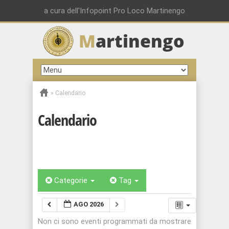
a cura dell'Infopoint Pro Loco Martinengo
M
artinengo
»
Calendario
Calendario
Categorie
Tag
AGO 2026
Non ci sono eventi programmati da mostrare