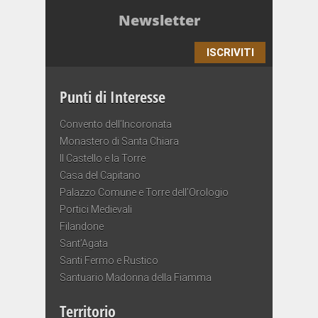
Newsletter
ISCRIVITI
Punti di Interesse
Convento dell’Incoronata
Monastero di Santa Chiara
Il Castello e la Torre
Casa del Capitano
Palazzo Comune e Torre dell’Orologio
Portici Medievali
Filandone
Sant’Agata
Santi Fermo e Rustico
Santuario Madonna della Fiamma
Territorio