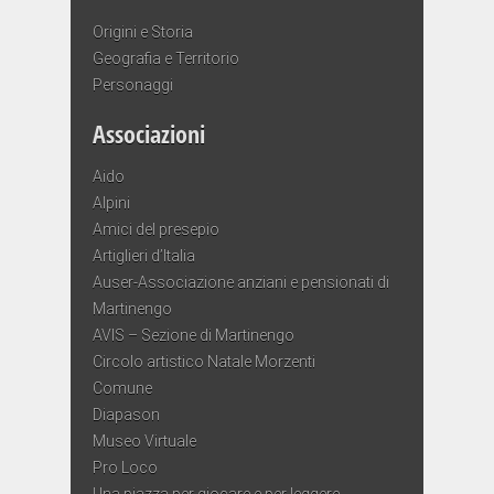
Origini e Storia
Geografia e Territorio
Personaggi
Associazioni
Aido
Alpini
Amici del presepio
Artiglieri d’Italia
Auser-Associazione anziani e pensionati di
Martinengo
AVIS – Sezione di Martinengo
Circolo artistico Natale Morzenti
Comune
Diapason
Museo Virtuale
Pro Loco
Una piazza per giocare e per leggere