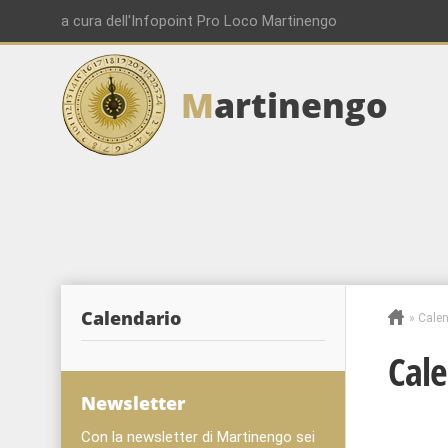
a cura dell'Infopoint Pro Loco Martinengo
M
artinengo
Calendario
»
Calen
Cale
Newsletter
Con la newsletter di Martinengo sei