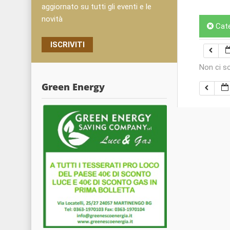
aggiornato su tutti gli eventi e le
novità
Cat
ISCRIVITI
Non ci s
Green Energy