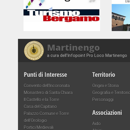
Martinengo
a cura dell'Infopoint Pro Loco Martinengo
Punti di Interesse
Territorio
Convento dell’Incoronata
Origini e Storia
Monastero di Santa Chiara
Geografia e Territori
Il Castello e la Torre
Personaggi
Casa del Capitano
Associazioni
Palazzo Comune e Torre
dell’Orologio
Aido
Portici Medievali