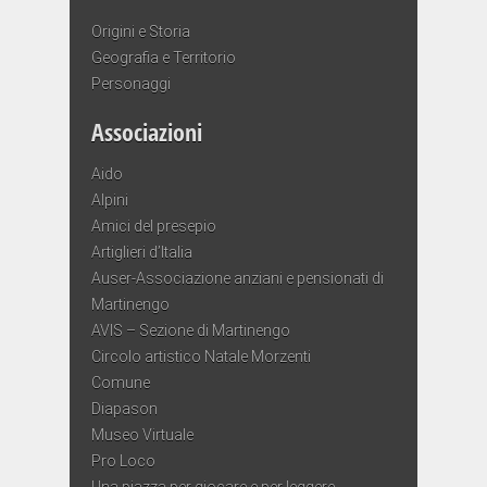
Origini e Storia
Geografia e Territorio
Personaggi
Associazioni
Aido
Alpini
Amici del presepio
Artiglieri d’Italia
Auser-Associazione anziani e pensionati di
Martinengo
AVIS – Sezione di Martinengo
Circolo artistico Natale Morzenti
Comune
Diapason
Museo Virtuale
Pro Loco
Una piazza per giocare e per leggere