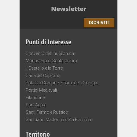
Newsletter
ISCRIVITI
Punti di Interesse
Convento dell’Incoronata
Monastero di Santa Chiara
Il Castello e la Torre
Casa del Capitano
Palazzo Comune e Torre dell’Orologio
Portici Medievali
Filandone
Sant’Agata
Santi Fermo e Rustico
Santuario Madonna della Fiamma
Territorio