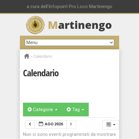
a cura dell'Infopoint Pro Loco Martinengo
M
artinengo
»
Calendario
Calendario
Categorie
Tag
AGO 2026
Non ci sono eventi programmati da mostrare