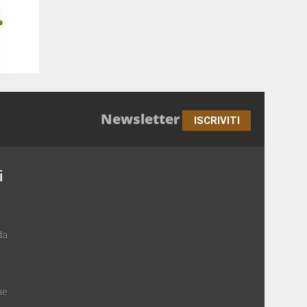
Newsletter
ISCRIVITI
i
da
ie