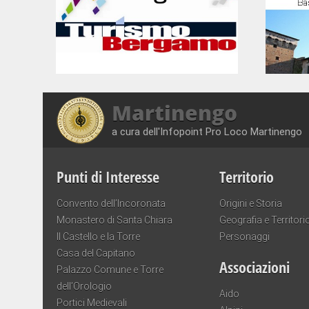
Martinengo
a cura dell'Infopoint Pro Loco Martinengo
Punti di Interesse
Territorio
Convento dell’Incoronata
Origini e Storia
Monastero di Santa Chiara
Geografia e Territori
Il Castello e la Torre
Personaggi
Casa del Capitano
Associazioni
Palazzo Comune e Torre
dell’Orologio
Aido
Portici Medievali