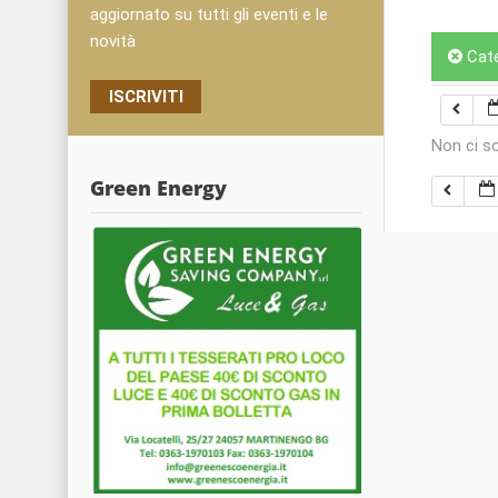
aggiornato su tutti gli eventi e le
novità
Cat
ISCRIVITI
Non ci s
Green Energy