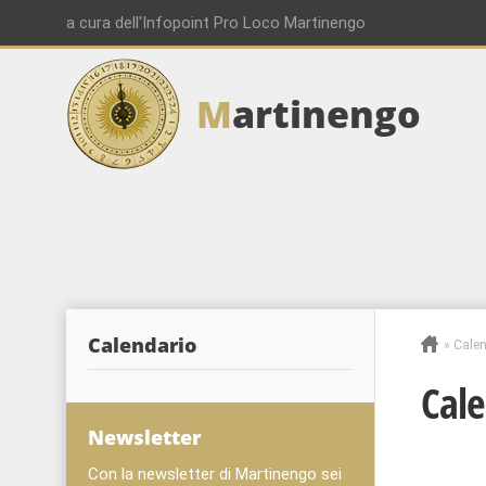
a cura dell'Infopoint Pro Loco Martinengo
M
artinengo
Calendario
»
Calen
Cale
Newsletter
Con la newsletter di Martinengo sei