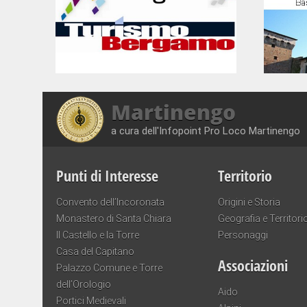
Martinengo
a cura dell'Infopoint Pro Loco Martinengo
Punti di Interesse
Territorio
Convento dell’Incoronata
Origini e Storia
Monastero di Santa Chiara
Geografia e Territori
Il Castello e la Torre
Personaggi
Casa del Capitano
Associazioni
Palazzo Comune e Torre
dell’Orologio
Aido
Portici Medievali