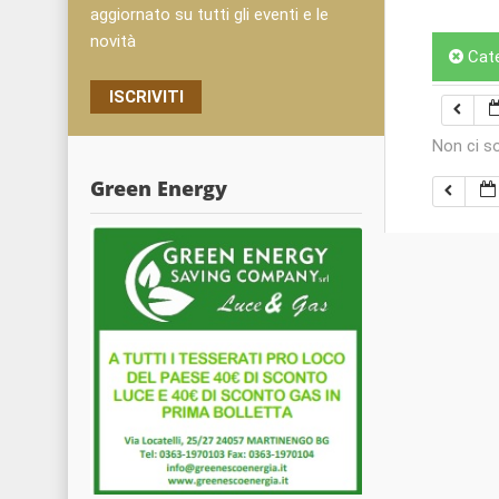
aggiornato su tutti gli eventi e le
novità
Cat
ISCRIVITI
Non ci s
Green Energy