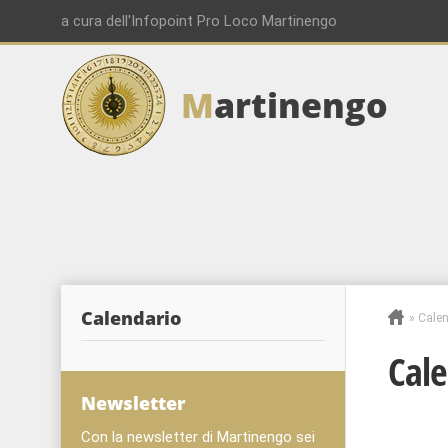
a cura dell'Infopoint Pro Loco Martinengo
M
artinengo
Calendario
»
Calen
Cale
Newsletter
Con la newsletter di Martinengo sei