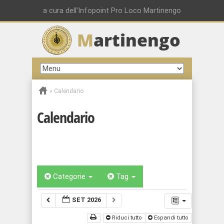
a cura dell'Infopoint Pro Loco Martinengo
M
artinengo
»
Calendario
Calendario
Categorie
Tag
SET 2026
Riduci tutto
Espandi tutto