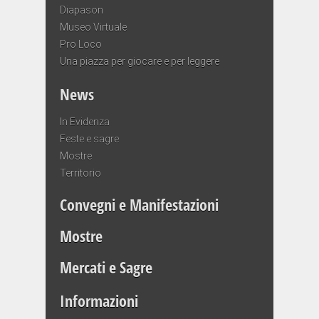
Diapason
Museo Virtuale
Pro Loco
Una piazza per giocare e per leggere
News
In Evidenza
Feste e sagre
Mostre
Territorio
Convegni e Manifestazioni
Mostre
Mercati e Sagre
Informazioni