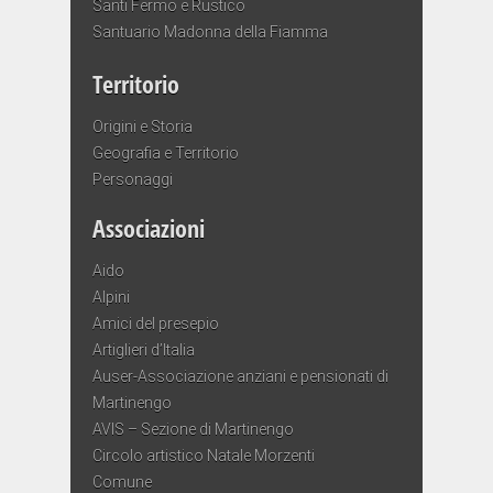
Santi Fermo e Rustico
Santuario Madonna della Fiamma
Territorio
Origini e Storia
Geografia e Territorio
Personaggi
Associazioni
Aido
Alpini
Amici del presepio
Artiglieri d’Italia
Auser-Associazione anziani e pensionati di
Martinengo
AVIS – Sezione di Martinengo
Circolo artistico Natale Morzenti
Comune