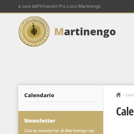
a cura dell'Infopoint Pro Loco Martinengo
M
artinengo
Calendario
»
Calen
Cale
Newsletter
Con la newsletter di Martinengo sei