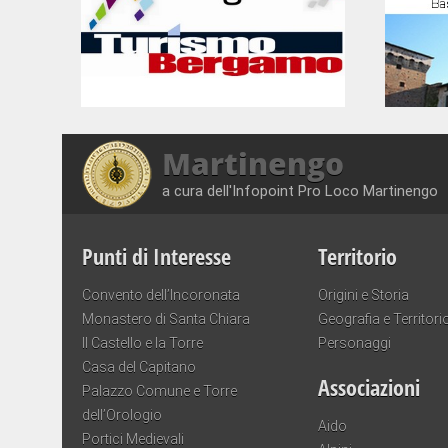
Martinengo
a cura dell'Infopoint Pro Loco Martinengo
Punti di Interesse
Territorio
Convento dell’Incoronata
Origini e Storia
Monastero di Santa Chiara
Geografia e Territori
Il Castello e la Torre
Personaggi
Casa del Capitano
Associazioni
Palazzo Comune e Torre
dell’Orologio
Aido
Portici Medievali