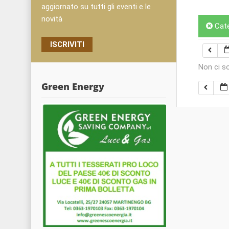
aggiornato su tutti gli eventi e le
novità
Cat
ISCRIVITI
Non ci s
Green Energy