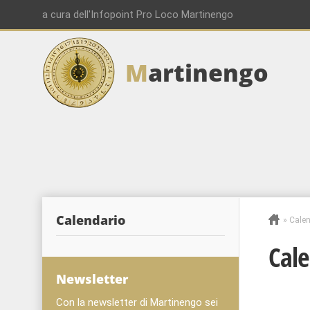
a cura dell'Infopoint Pro Loco Martinengo
M
artinengo
Calendario
»
Calen
Cale
Newsletter
Con la newsletter di Martinengo sei