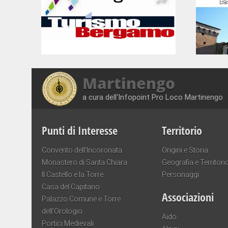
Martinengo
a cura dell'Infopoint Pro Loco Martinengo
Punti di Interesse
Territorio
Convento dell’Incoronata
Origini e Storia
Monastero di Santa Chiara
Geografia e Territori
Il Castello e la Torre
Personaggi
Casa del Capitano
Associazioni
Palazzo Comune e Torre
dell’Orologio
Aido
Portici Medievali