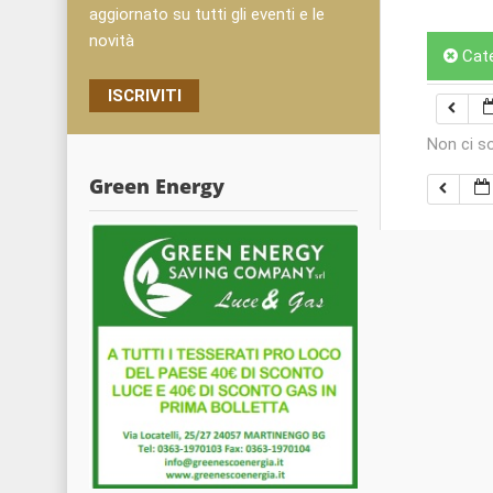
aggiornato su tutti gli eventi e le
novità
Cat
ISCRIVITI
Non ci s
Green Energy