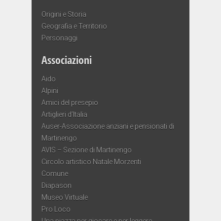
Origini e Storia
Geografia e Territorio
Personaggi
Associazioni
Aido
Alpini
Amici del presepio
Artiglieri d’Italia
Auser-Associazione anziani e pensionati di
Martinengo
AVIS – Sezione di Martinengo
Circolo artistico Natale Morzenti
Comune
Diapason
Museo Virtuale
Pro Loco
Una piazza per giocare e per leggere