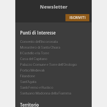
Newsletter
ISCRIVITI
Punti di Interesse
Convento dell’Incoronata
Monastero di Santa Chiara
Il Castello e la Torre
Casa del Capitano
Palazzo Comune e Torre dell’Orologio
Portici Medievali
Filandone
Sant’Agata
Santi Fermo e Rustico
Santuario Madonna della Fiamma
Territorio