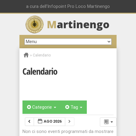
a cura dell'Infopoint Pro Loco Martinengo
M
artinengo
»
Calendario
Calendario
Categorie
Tag
AGO 2026
Non ci sono eventi programmati da mostrare