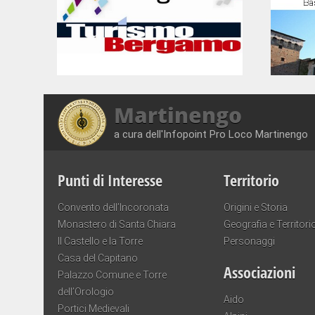
Martinengo
a cura dell'Infopoint Pro Loco Martinengo
Punti di Interesse
Territorio
Convento dell’Incoronata
Origini e Storia
Monastero di Santa Chiara
Geografia e Territori
Il Castello e la Torre
Personaggi
Casa del Capitano
Associazioni
Palazzo Comune e Torre
dell’Orologio
Aido
Portici Medievali