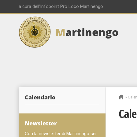
a cura dell'Infopoint Pro Loco Martinengo
M
artinengo
Calendario
»
Calen
Cale
Newsletter
Con la newsletter di Martinengo sei