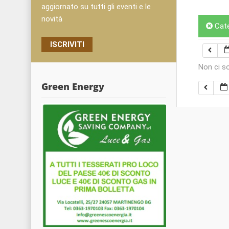
aggiornato su tutti gli eventi e le
novità
Cat
ISCRIVITI
Non ci s
Green Energy