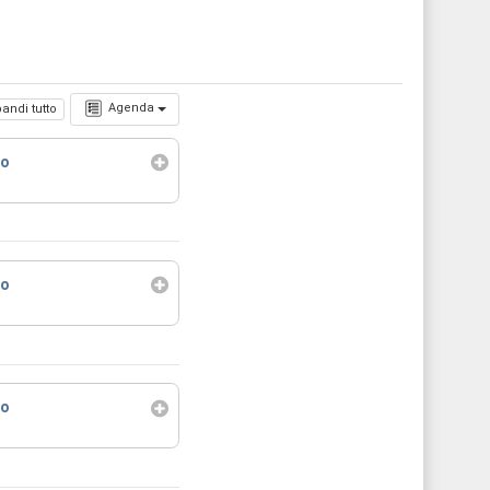
Agenda
andi tutto
co
co
co