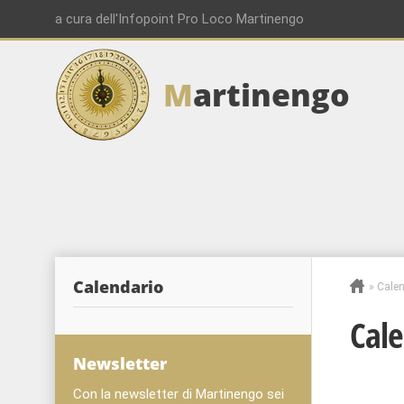
a cura dell'Infopoint Pro Loco Martinengo
M
artinengo
Calendario
»
Calen
Cale
Newsletter
Con la newsletter di Martinengo sei