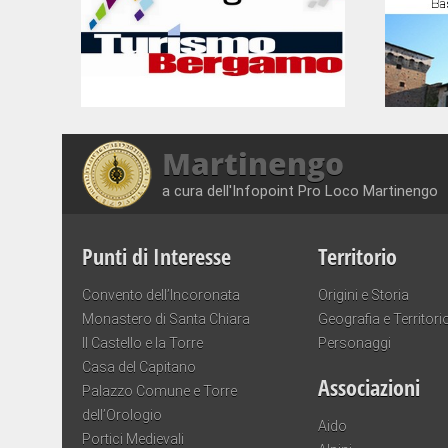
Martinengo
a cura dell'Infopoint Pro Loco Martinengo
Punti di Interesse
Territorio
Convento dell’Incoronata
Origini e Storia
Monastero di Santa Chiara
Geografia e Territori
Il Castello e la Torre
Personaggi
Casa del Capitano
Associazioni
Palazzo Comune e Torre
dell’Orologio
Aido
Portici Medievali