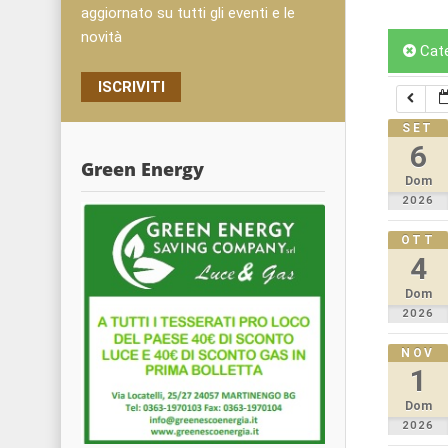
aggiornato su tutti gli eventi e le
novità
Cat
ISCRIVITI
SET
6
Green Energy
Dom
2026
OTT
4
Dom
2026
NOV
1
Dom
2026