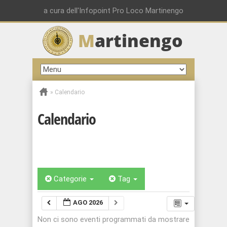
a cura dell'Infopoint Pro Loco Martinengo
M
artinengo
»
Calendario
Calendario
Categorie
Tag
AGO 2026
Non ci sono eventi programmati da mostrare