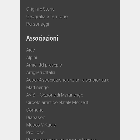
Origini e Storia
Geografia e Territorio
Personaggi
Associazioni
Aido
Alpini
Amici del presepio
Artiglieri d’Italia
Auser-Associazione anziani e pensionati di
Martinengo
AVIS – Sezione di Martinengo
Circolo artistico Natale Morzenti
Comune
Diapason
Museo Virtuale
Pro Loco
Una piazza per giocare e per leggere