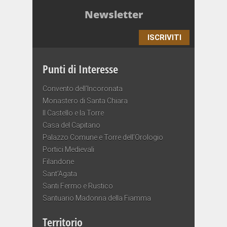
Newsletter
ISCRIVITI
Punti di Interesse
Convento dell’Incoronata
Monastero di Santa Chiara
Il Castello e la Torre
Casa del Capitano
Palazzo Comune e Torre dell’Orologio
Portici Medievali
Filandone
Sant’Agata
Santi Fermo e Rustico
Santuario Madonna della Fiamma
Territorio