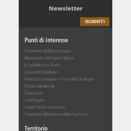
Newsletter
ISCRIVITI
Punti di Interesse
Convento dell’Incoronata
Monastero di Santa Chiara
Il Castello e la Torre
Casa del Capitano
Palazzo Comune e Torre dell’Orologio
Portici Medievali
Filandone
Sant’Agata
Santi Fermo e Rustico
Santuario Madonna della Fiamma
Territorio