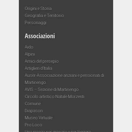
Origini e Storia
Geografia e Territorio
Personaggi
Associazioni
Aido
Alpini
Amici del presepio
Artiglieri d’Italia
Auser-Associazione anziani e pensionati di
Martinengo
AVIS – Sezione di Martinengo
Circolo artistico Natale Morzenti
Comune
Diapason
Museo Virtuale
Pro Loco
Una piazza per giocare e per leggere