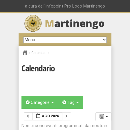
a cura dell'Infopoint Pro Loco Martinengo
M
artinengo
»
Calendario
Calendario
Categorie
Tag
AGO 2026
Non ci sono eventi programmati da mostrare