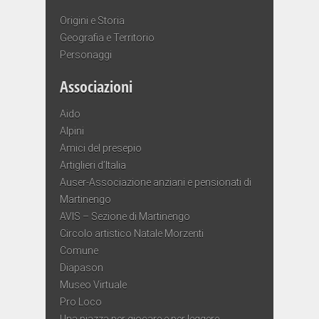
Origini e Storia
Geografia e Territorio
Personaggi
Associazioni
Aido
Alpini
Amici del presepio
Artiglieri d’Italia
Auser-Associazione anziani e pensionati di
Martinengo
AVIS – Sezione di Martinengo
Circolo artistico Natale Morzenti
Comune
Diapason
Museo Virtuale
Pro Loco
Una piazza per giocare e per leggere