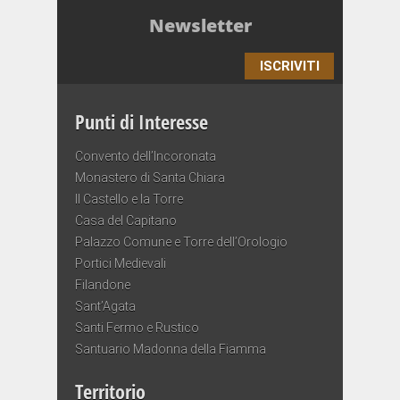
Newsletter
ISCRIVITI
Punti di Interesse
Convento dell’Incoronata
Monastero di Santa Chiara
Il Castello e la Torre
Casa del Capitano
Palazzo Comune e Torre dell’Orologio
Portici Medievali
Filandone
Sant’Agata
Santi Fermo e Rustico
Santuario Madonna della Fiamma
Territorio