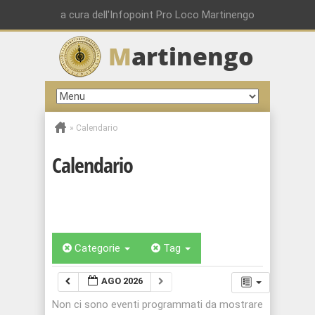
a cura dell'Infopoint Pro Loco Martinengo
M
artinengo
»
Calendario
Calendario
Categorie
Tag
AGO 2026
Non ci sono eventi programmati da mostrare