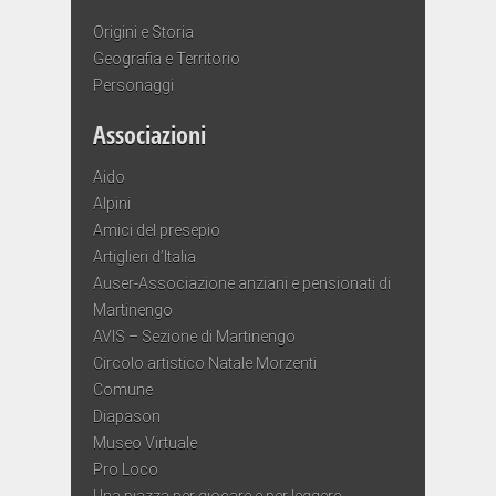
Origini e Storia
Geografia e Territorio
Personaggi
Associazioni
Aido
Alpini
Amici del presepio
Artiglieri d’Italia
Auser-Associazione anziani e pensionati di
Martinengo
AVIS – Sezione di Martinengo
Circolo artistico Natale Morzenti
Comune
Diapason
Museo Virtuale
Pro Loco
Una piazza per giocare e per leggere