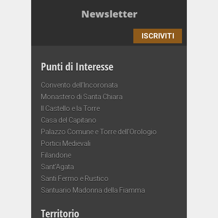
Newsletter
ISCRIVITI
Punti di Interesse
Convento dell’Incoronata
Monastero di Santa Chiara
Il Castello e la Torre
Casa del Capitano
Palazzo Comune e Torre dell’Orologio
Portici Medievali
Filandone
Sant’Agata
Santi Fermo e Rustico
Santuario Madonna della Fiamma
Territorio