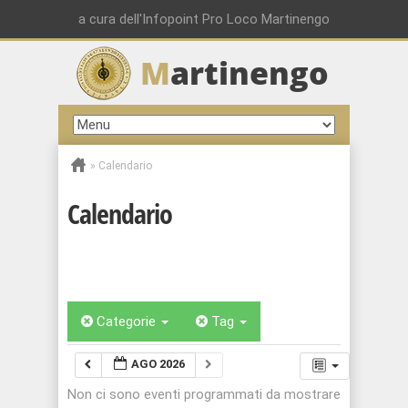
a cura dell'Infopoint Pro Loco Martinengo
M
artinengo
»
Calendario
Calendario
Categorie
Tag
AGO 2026
Non ci sono eventi programmati da mostrare