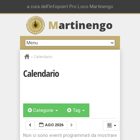
a cura dell'Infopoint Pro Loco Martinengo
M
artinengo
»
Calendario
Calendario
Categorie
Tag
AGO 2026
Non ci sono eventi programmati da mostrare