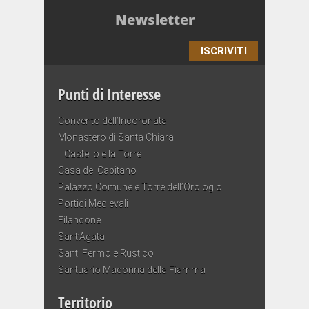
Newsletter
ISCRIVITI
Punti di Interesse
Convento dell’Incoronata
Monastero di Santa Chiara
Il Castello e la Torre
Casa del Capitano
Palazzo Comune e Torre dell’Orologio
Portici Medievali
Filandone
Sant’Agata
Santi Fermo e Rustico
Santuario Madonna della Fiamma
Territorio