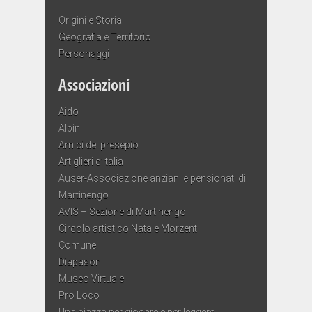
Origini e Storia
Geografia e Territorio
Personaggi
Associazioni
Aido
Alpini
Amici del presepio
Artiglieri d’Italia
Auser-Associazione anziani e pensionati di
Martinengo
AVIS – Sezione di Martinengo
Circolo artistico Natale Morzenti
Comune
Diapason
Museo Virtuale
Pro Loco
Una piazza per giocare e per leggere