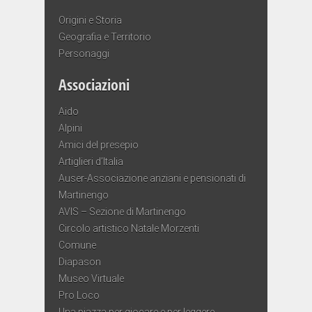
Origini e Storia
Geografia e Territorio
Personaggi
Associazioni
Aido
Alpini
Amici del presepio
Artiglieri d’Italia
Auser-Associazione anziani e pensionati di
Martinengo
AVIS – Sezione di Martinengo
Circolo artistico Natale Morzenti
Comune
Diapason
Museo Virtuale
Pro Loco
Una piazza per giocare e per leggere