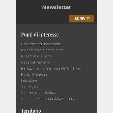
Newsletter
ISCRIVITI
Punti di Interesse
Convento dell’Incoronata
Monastero di Santa Chiara
Il Castello e la Torre
Casa del Capitano
Palazzo Comune e Torre dell’Orologio
Portici Medievali
Filandone
Sant’Agata
Santi Fermo e Rustico
Santuario Madonna della Fiamma
Territorio