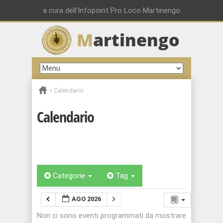
a cura dell'Infopoint Pro Loco Martinengo
M
artinengo
»
Calendario
Calendario
Categorie
Tag
AGO 2026
Non ci sono eventi programmati da mostrare