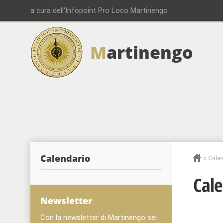
a cura dell'Infopoint Pro Loco Martinengo
M
artinengo
Calendario
»
Calen
Cale
Newsletter
Con la newsletter di Martinengo sei