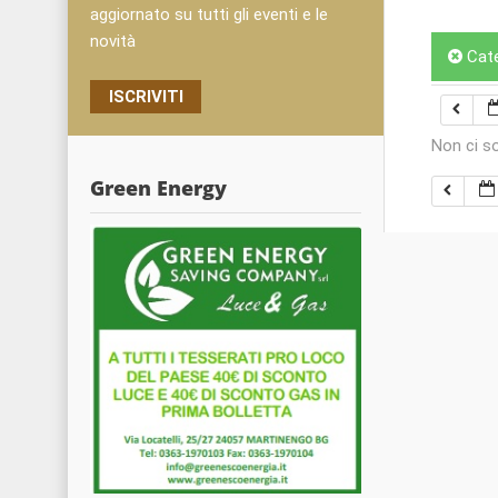
aggiornato su tutti gli eventi e le
novità
Cat
ISCRIVITI
Non ci s
Green Energy