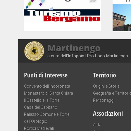
Martinengo
a cura dell'Infopoint Pro Loco Martinengo
Punti di Interesse
Territorio
Convento dell’Incoronata
Origini e Storia
Monastero di Santa Chiara
Geografia e Territori
Il Castello e la Torre
Personaggi
Casa del Capitano
Associazioni
Palazzo Comune e Torre
dell’Orologio
Aido
Portici Medievali