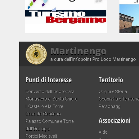
Martinengo
a cura dell'Infopoint Pro Loco Martinengo
Punti di Interesse
Territorio
Convento dell’Incoronata
Origini e Storia
Monastero di Santa Chiara
Geografia e Territori
Il Castello e la Torre
Personaggi
Casa del Capitano
Associazioni
Palazzo Comune e Torre
dell’Orologio
Aido
Portici Medievali