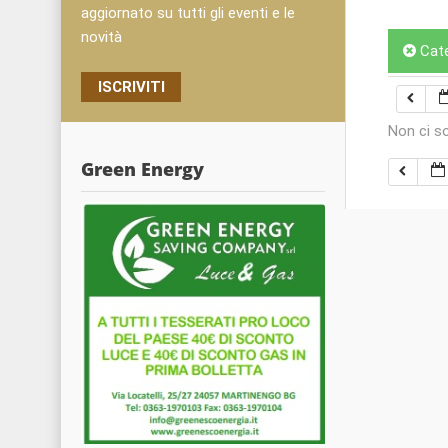
aggiornato su tutti gli eventi e le
novità
Cat
ISCRIVITI
Non ci s
Green Energy