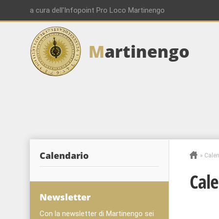
a cura dell'Infopoint Pro Loco Martinengo
M
artinengo
Calendario
»
Calen
Cale
Newsletter
Con la newsletter di Martinengo sei