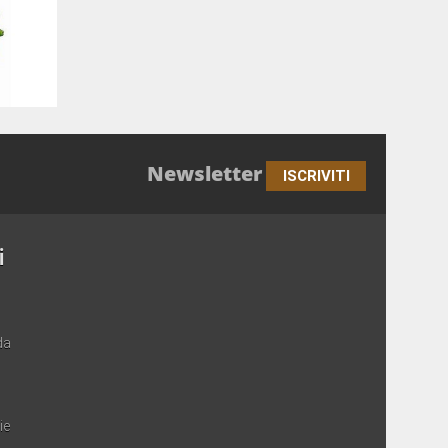
Newsletter
ISCRIVITI
i
da
ie