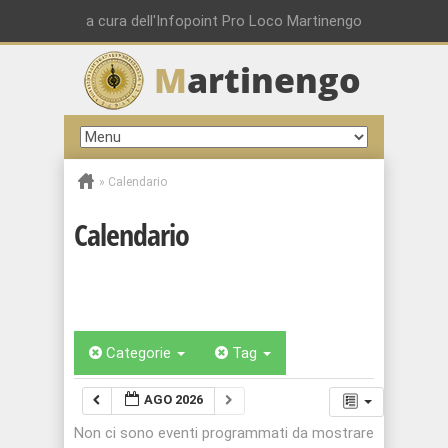
a cura dell'Infopoint Pro Loco Martinengo
M
artinengo
»
Calendario
Calendario
Categorie
Tag
AGO 2026
Non ci sono eventi programmati da mostrare