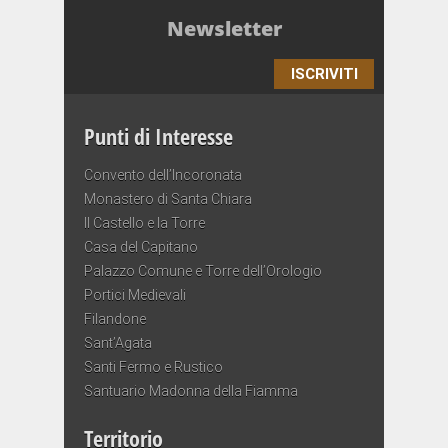
Newsletter
ISCRIVITI
Punti di Interesse
Convento dell’Incoronata
Monastero di Santa Chiara
Il Castello e la Torre
Casa del Capitano
Palazzo Comune e Torre dell’Orologio
Portici Medievali
Filandone
Sant’Agata
Santi Fermo e Rustico
Santuario Madonna della Fiamma
Territorio