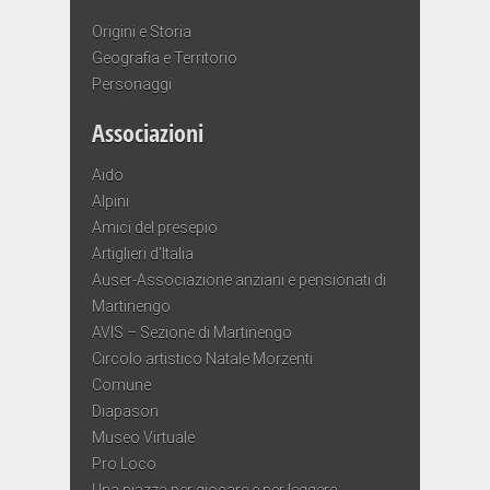
Origini e Storia
Geografia e Territorio
Personaggi
Associazioni
Aido
Alpini
Amici del presepio
Artiglieri d’Italia
Auser-Associazione anziani e pensionati di
Martinengo
AVIS – Sezione di Martinengo
Circolo artistico Natale Morzenti
Comune
Diapason
Museo Virtuale
Pro Loco
Una piazza per giocare e per leggere