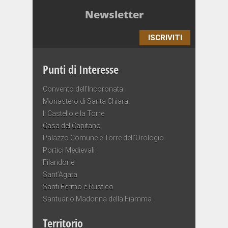
Newsletter
ISCRIVITI
Punti di Interesse
Convento dell’Incoronata
Monastero di Santa Chiara
Il Castello e la Torre
Casa del Capitano
Palazzo Comune e Torre dell’Orologio
Portici Medievali
Filandone
Sant’Agata
Santi Fermo e Rustico
Santuario Madonna della Fiamma
Territorio