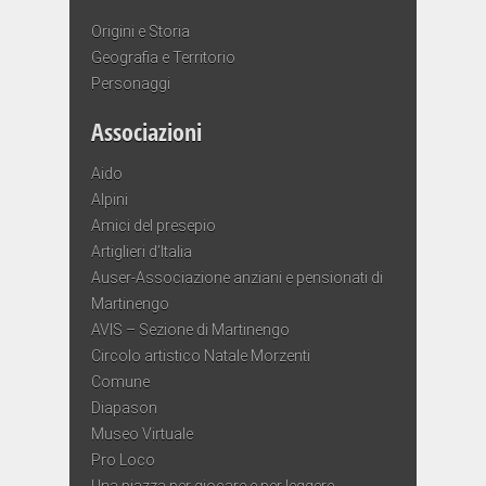
Origini e Storia
Geografia e Territorio
Personaggi
Associazioni
Aido
Alpini
Amici del presepio
Artiglieri d’Italia
Auser-Associazione anziani e pensionati di
Martinengo
AVIS – Sezione di Martinengo
Circolo artistico Natale Morzenti
Comune
Diapason
Museo Virtuale
Pro Loco
Una piazza per giocare e per leggere