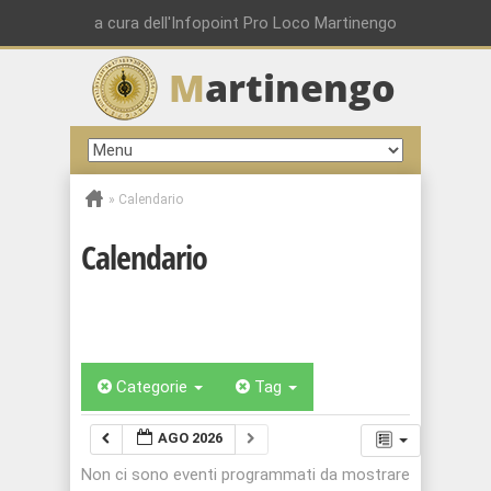
a cura dell'Infopoint Pro Loco Martinengo
M
artinengo
»
Calendario
Calendario
Categorie
Tag
AGO 2026
Non ci sono eventi programmati da mostrare