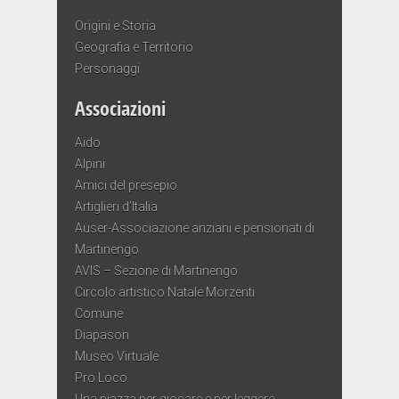
Origini e Storia
Geografia e Territorio
Personaggi
Associazioni
Aido
Alpini
Amici del presepio
Artiglieri d’Italia
Auser-Associazione anziani e pensionati di
Martinengo
AVIS – Sezione di Martinengo
Circolo artistico Natale Morzenti
Comune
Diapason
Museo Virtuale
Pro Loco
Una piazza per giocare e per leggere