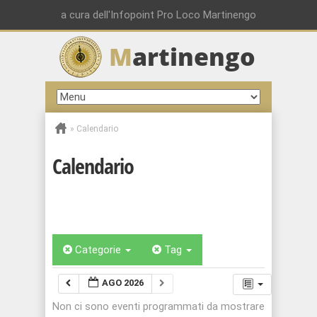
a cura dell'Infopoint Pro Loco Martinengo
M
artinengo
»
Calendario
Calendario
Categorie
Tag
AGO 2026
Non ci sono eventi programmati da mostrare