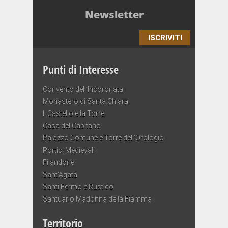
Newsletter
ISCRIVITI
Punti di Interesse
Convento dell’Incoronata
Monastero di Santa Chiara
Il Castello e la Torre
Casa del Capitano
Palazzo Comune e Torre dell’Orologio
Portici Medievali
Filandone
Sant’Agata
Santi Fermo e Rustico
Santuario Madonna della Fiamma
Territorio