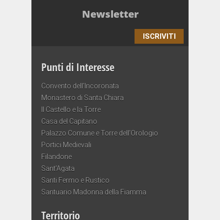
Newsletter
ISCRIVITI
Punti di Interesse
Convento dell’Incoronata
Monastero di Santa Chiara
Il Castello e la Torre
Casa del Capitano
Palazzo Comune e Torre dell’Orologio
Portici Medievali
Filandone
Sant’Agata
Santi Fermo e Rustico
Santuario Madonna della Fiamma
Territorio