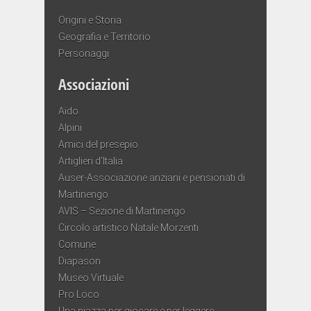
Origini e Storia
Geografia e Territorio
Personaggi
Associazioni
Aido
Alpini
Amici del presepio
Artiglieri d’Italia
Auser-Associazione anziani e pensionati di
Martinengo
AVIS – Sezione di Martinengo
Circolo artistico Natale Morzenti
Comune
Diapason
Museo Virtuale
Pro Loco
Una piazza per giocare e per leggere