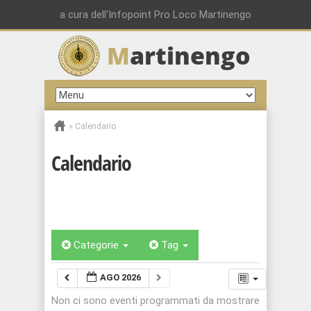
a cura dell'Infopoint Pro Loco Martinengo
M
artinengo
»
Calendario
Calendario
Categorie
Tag
AGO 2026
Non ci sono eventi programmati da mostrare