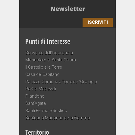
Newsletter
ISCRIVITI
Punti di Interesse
Convento dell’Incoronata
Monastero di Santa Chiara
Il Castello e la Torre
Casa del Capitano
Palazzo Comune e Torre dell’Orologio
Portici Medievali
Filandone
Sant’Agata
Santi Fermo e Rustico
Santuario Madonna della Fiamma
Territorio