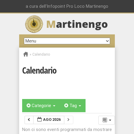
a cura dell'Infopoint Pro Loco Martinengo
M
artinengo
»
Calendario
Calendario
Categorie
Tag
AGO 2026
Non ci sono eventi programmati da mostrare