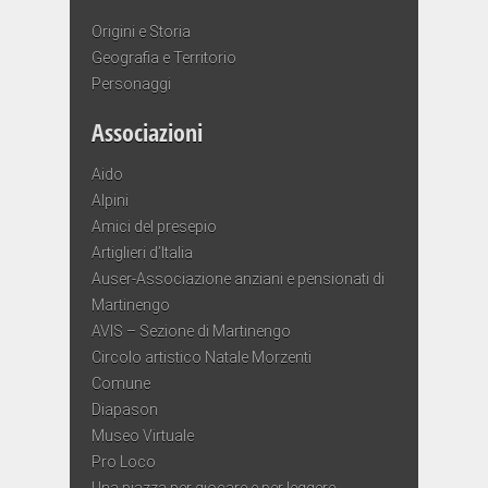
Origini e Storia
Geografia e Territorio
Personaggi
Associazioni
Aido
Alpini
Amici del presepio
Artiglieri d’Italia
Auser-Associazione anziani e pensionati di
Martinengo
AVIS – Sezione di Martinengo
Circolo artistico Natale Morzenti
Comune
Diapason
Museo Virtuale
Pro Loco
Una piazza per giocare e per leggere