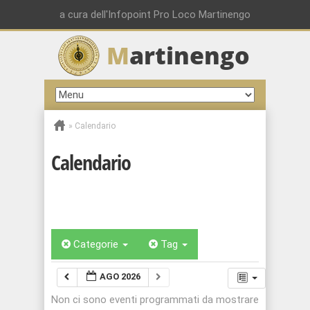
a cura dell'Infopoint Pro Loco Martinengo
M
artinengo
»
Calendario
Calendario
Categorie
Tag
AGO 2026
Non ci sono eventi programmati da mostrare