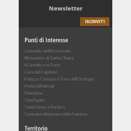
Newsletter
ISCRIVITI
Punti di Interesse
Convento dell’Incoronata
Monastero di Santa Chiara
Il Castello e la Torre
Casa del Capitano
Palazzo Comune e Torre dell’Orologio
Portici Medievali
Filandone
Sant’Agata
Santi Fermo e Rustico
Santuario Madonna della Fiamma
Territorio