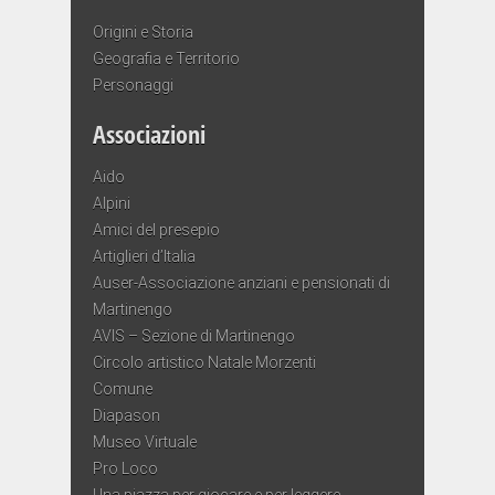
Origini e Storia
Geografia e Territorio
Personaggi
Associazioni
Aido
Alpini
Amici del presepio
Artiglieri d’Italia
Auser-Associazione anziani e pensionati di
Martinengo
AVIS – Sezione di Martinengo
Circolo artistico Natale Morzenti
Comune
Diapason
Museo Virtuale
Pro Loco
Una piazza per giocare e per leggere