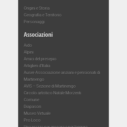
Origini e Storia
Geografia e Territorio
Personaggi
Associazioni
Aido
Alpini
Amici del presepio
Artiglieri d’Italia
Auser-Associazione anziani e pensionati di
Martinengo
AVIS – Sezione di Martinengo
Circolo artistico Natale Morzenti
Comune
Diapason
Museo Virtuale
Pro Loco
Una piazza per giocare e per leggere