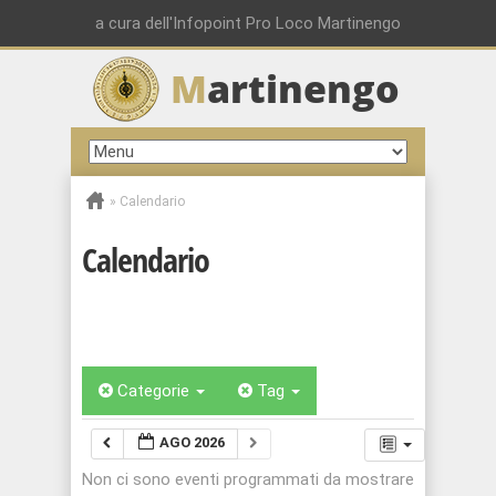
a cura dell'Infopoint Pro Loco Martinengo
M
artinengo
»
Calendario
Calendario
Categorie
Tag
AGO 2026
Non ci sono eventi programmati da mostrare