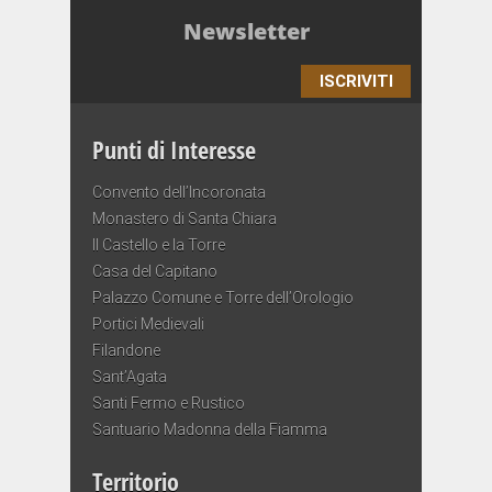
Newsletter
ISCRIVITI
Punti di Interesse
Convento dell’Incoronata
Monastero di Santa Chiara
Il Castello e la Torre
Casa del Capitano
Palazzo Comune e Torre dell’Orologio
Portici Medievali
Filandone
Sant’Agata
Santi Fermo e Rustico
Santuario Madonna della Fiamma
Territorio