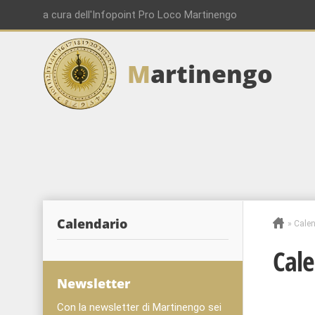
a cura dell'Infopoint Pro Loco Martinengo
M
artinengo
Calendario
»
Calen
Cale
Newsletter
Con la newsletter di Martinengo sei