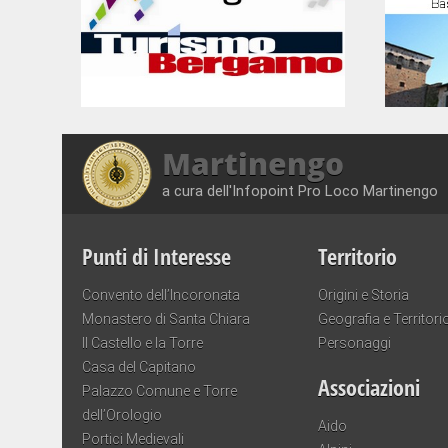
Martinengo
a cura dell'Infopoint Pro Loco Martinengo
Punti di Interesse
Territorio
Convento dell’Incoronata
Origini e Storia
Monastero di Santa Chiara
Geografia e Territori
Il Castello e la Torre
Personaggi
Casa del Capitano
Associazioni
Palazzo Comune e Torre
dell’Orologio
Aido
Portici Medievali