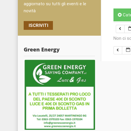
aggiornato su tutti gli eventi e le
novità
Cat
ISCRIVITI
Non ci s
Green Energy