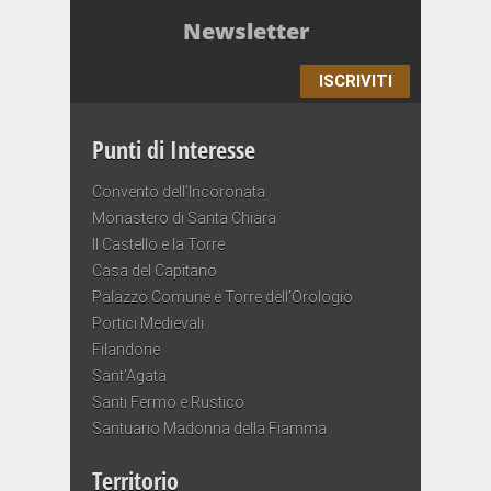
Newsletter
ISCRIVITI
Punti di Interesse
Convento dell’Incoronata
Monastero di Santa Chiara
Il Castello e la Torre
Casa del Capitano
Palazzo Comune e Torre dell’Orologio
Portici Medievali
Filandone
Sant’Agata
Santi Fermo e Rustico
Santuario Madonna della Fiamma
Territorio