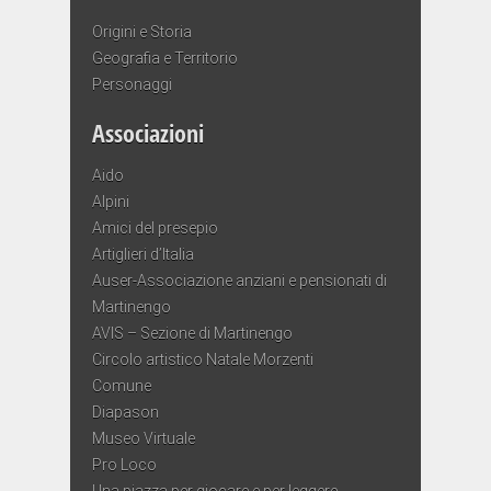
Origini e Storia
Geografia e Territorio
Personaggi
Associazioni
Aido
Alpini
Amici del presepio
Artiglieri d’Italia
Auser-Associazione anziani e pensionati di
Martinengo
AVIS – Sezione di Martinengo
Circolo artistico Natale Morzenti
Comune
Diapason
Museo Virtuale
Pro Loco
Una piazza per giocare e per leggere