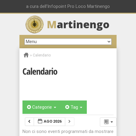
a cura dell'Infopoint Pro Loco Martinengo
M
artinengo
»
Calendario
Calendario
Categorie
Tag
AGO 2026
Non ci sono eventi programmati da mostrare