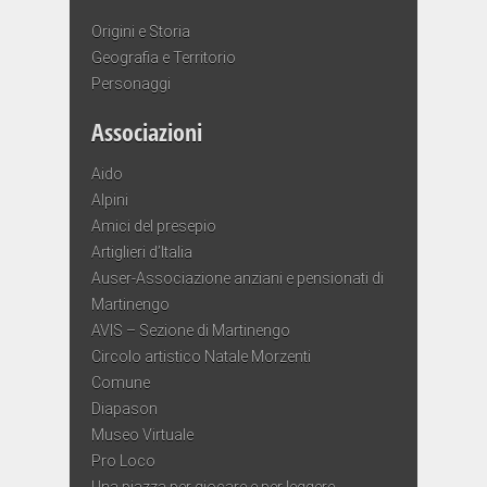
Origini e Storia
Geografia e Territorio
Personaggi
Associazioni
Aido
Alpini
Amici del presepio
Artiglieri d’Italia
Auser-Associazione anziani e pensionati di
Martinengo
AVIS – Sezione di Martinengo
Circolo artistico Natale Morzenti
Comune
Diapason
Museo Virtuale
Pro Loco
Una piazza per giocare e per leggere