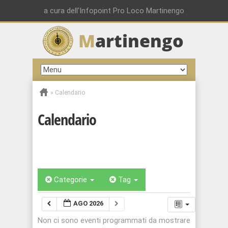
a cura dell'Infopoint Pro Loco Martinengo
M
artinengo
»
Calendario
Calendario
Categorie
Tag
AGO 2026
Non ci sono eventi programmati da mostrare