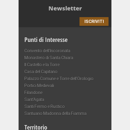
Newsletter
ISCRIVITI
Punti di Interesse
Convento dell’Incoronata
Monastero di Santa Chiara
Il Castello e la Torre
Casa del Capitano
Palazzo Comune e Torre dell’Orologio
Portici Medievali
Filandone
Sant’Agata
Santi Fermo e Rustico
Santuario Madonna della Fiamma
Territorio