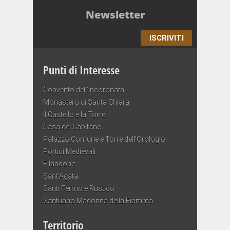
Newsletter
ISCRIVITI
Punti di Interesse
Convento dell’Incoronata
Monastero di Santa Chiara
Il Castello e la Torre
Casa del Capitano
Palazzo Comune e Torre dell’Orologio
Portici Medievali
Filandone
Sant’Agata
Santi Fermo e Rustico
Santuario Madonna della Fiamma
Territorio