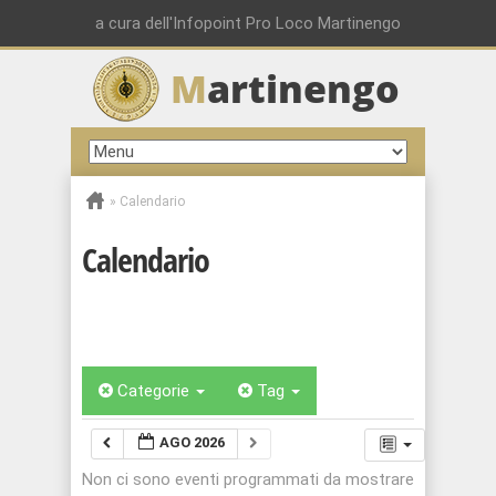
a cura dell'Infopoint Pro Loco Martinengo
M
artinengo
»
Calendario
Calendario
Categorie
Tag
AGO 2026
Non ci sono eventi programmati da mostrare