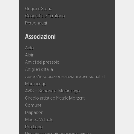
Origini e Storia
Geografia e Territorio
Personaggi
Associazioni
Aido
Alpini
Amici del presepio
Artiglieri d’Italia
Auser-Associazione anziani e pensionati di
Martinengo
AVIS – Sezione di Martinengo
Circolo artistico Natale Morzenti
Comune
Diapason
Museo Virtuale
Pro Loco
Una piazza per giocare e per leggere