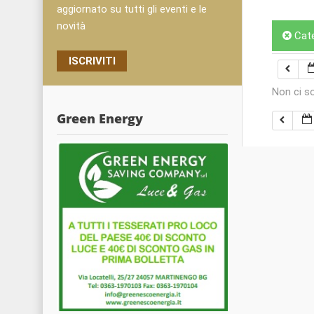
aggiornato su tutti gli eventi e le
novità
Cat
ISCRIVITI
Non ci s
Green Energy