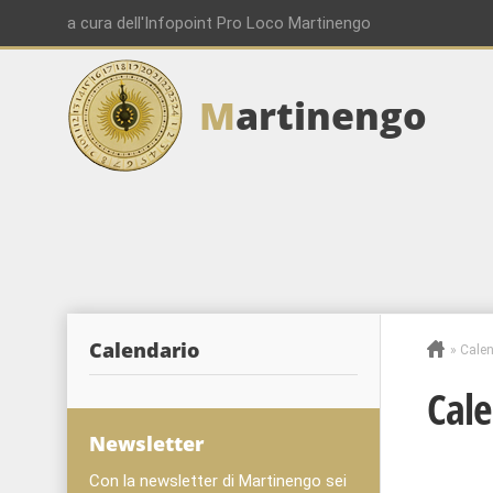
a cura dell'Infopoint Pro Loco Martinengo
M
artinengo
Calendario
»
Calen
Cale
Newsletter
Con la newsletter di Martinengo sei