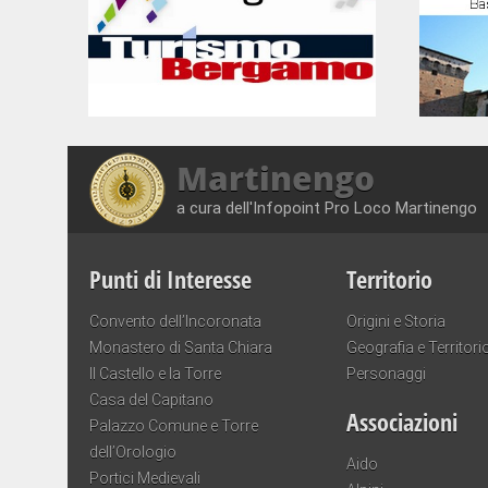
Martinengo
a cura dell'Infopoint Pro Loco Martinengo
Punti di Interesse
Territorio
Convento dell’Incoronata
Origini e Storia
Monastero di Santa Chiara
Geografia e Territori
Il Castello e la Torre
Personaggi
Casa del Capitano
Associazioni
Palazzo Comune e Torre
dell’Orologio
Aido
Portici Medievali