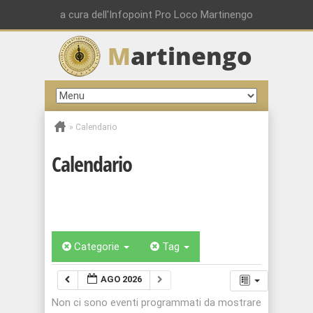
a cura dell'Infopoint Pro Loco Martinengo
M
artinengo
»
Calendario
Calendario
Categorie
Tag
AGO 2026
Non ci sono eventi programmati da mostrare