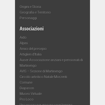
Origini e Storia
Geografia e Territorio
Personaggi
Associazioni
Aido
Alpini
Amici del presepio
Artiglieri d’Italia
Auser-Associazione anziani e pensionati di
Martinengo
AVIS – Sezione di Martinengo
Circolo artistico Natale Morzenti
Comune
Diapason
Museo Virtuale
Pro Loco
Una piazza per giocare e per leggere