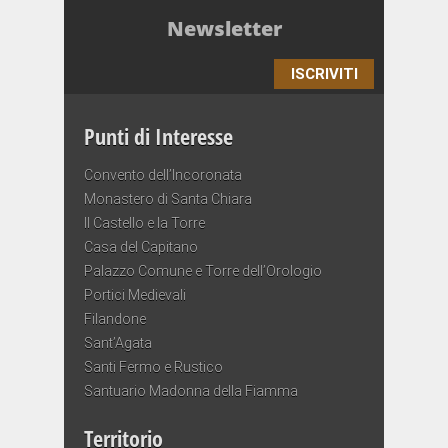
Newsletter
ISCRIVITI
Punti di Interesse
Convento dell’Incoronata
Monastero di Santa Chiara
Il Castello e la Torre
Casa del Capitano
Palazzo Comune e Torre dell’Orologio
Portici Medievali
Filandone
Sant’Agata
Santi Fermo e Rustico
Santuario Madonna della Fiamma
Territorio