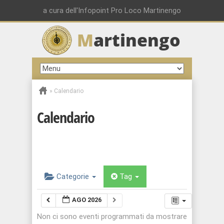
a cura dell'Infopoint Pro Loco Martinengo
M
artinengo
»
Calendario
Calendario
Categorie
Tag
AGO 2026
Non ci sono eventi programmati da mostrare