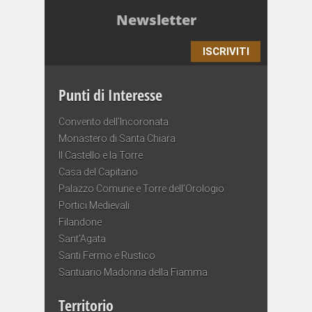
Newsletter
ISCRIVITI
Punti di Interesse
Convento dell’Incoronata
Monastero di Santa Chiara
Il Castello e la Torre
Casa del Capitano
Palazzo Comune e Torre dell’Orologio
Portici Medievali
Filandone
Sant’Agata
Santi Fermo e Rustico
Santuario Madonna della Fiamma
Territorio