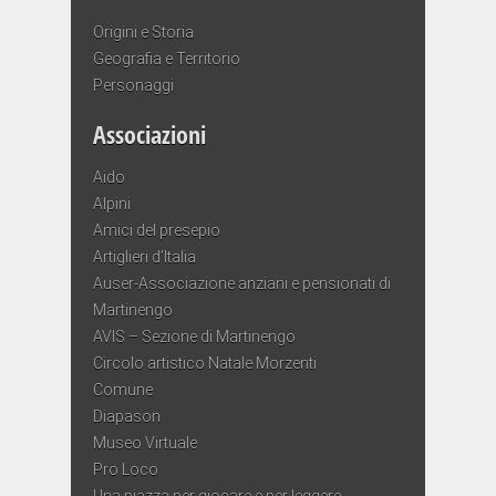
Origini e Storia
Geografia e Territorio
Personaggi
Associazioni
Aido
Alpini
Amici del presepio
Artiglieri d’Italia
Auser-Associazione anziani e pensionati di
Martinengo
AVIS – Sezione di Martinengo
Circolo artistico Natale Morzenti
Comune
Diapason
Museo Virtuale
Pro Loco
Una piazza per giocare e per leggere