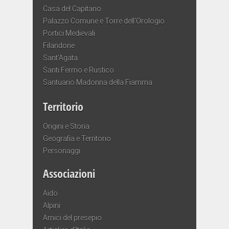
Casa del Capitano
Palazzo Comune e Torre dell’Orologio
Portici Medievali
Filandone
Sant’Agata
Santi Fermo e Rustico
Santuario Madonna della Fiamma
Territorio
Origini e Storia
Geografia e Territorio
Personaggi
Associazioni
Aido
Alpini
Amici del presepio