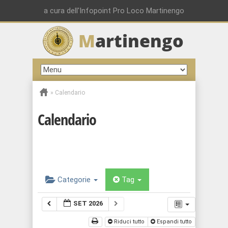
a cura dell'Infopoint Pro Loco Martinengo
M
artinengo
»
Calendario
Calendario
Categorie
Tag
SET 2026
Riduci tutto
Espandi tutto