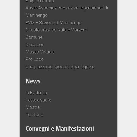
Artiglieri d’Italia
Auser-Associazione anziani e pensionati di
Martinengo
AVIS – Sezione di Martinengo
Circolo artistico Natale Morzenti
Comune
Diapason
Museo Virtuale
Pro Loco
Una piazza per giocare e per leggere
News
In Evidenza
Feste e sagre
Mostre
Territorio
Convegni e Manifestazioni