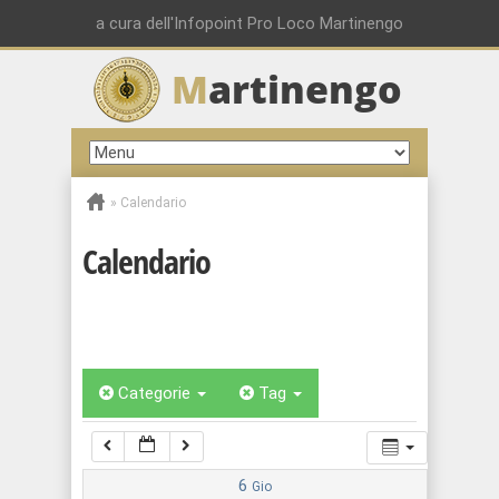
00:00
a cura dell'Infopoint Pro Loco Martinengo
M
artinengo
01:00
02:00
»
Calendario
03:00
Calendario
04:00
05:00
Categorie
Tag
06:00
07:00
6
Gio