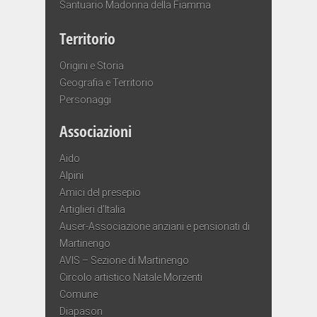
Santuario Madonna della Fiamma
Territorio
Origini e Storia
Geografia e Territorio
Personaggi
Associazioni
Aido
Alpini
Amici del presepio
Artiglieri d’Italia
Auser-Associazione anziani e pensionati di
Martinengo
AVIS – Sezione di Martinengo
Circolo artistico Natale Morzenti
Comune
Diapason