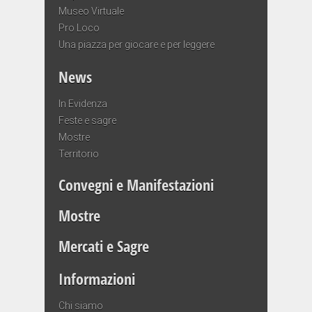
Museo Virtuale
Pro Loco
Una piazza per giocare e per leggere
News
In Evidenza
Feste e sagre
Mostre
Territorio
Convegni e Manifestazioni
Mostre
Mercati e Sagre
Informazioni
Chi siamo