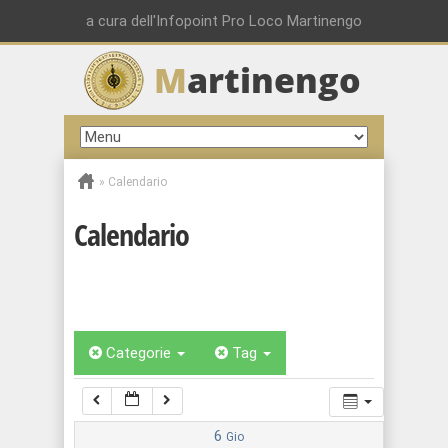
00:00
a cura dell'Infopoint Pro Loco Martinengo
M
artinengo
01:00
02:00
»
Calendario
03:00
Calendario
04:00
05:00
Categorie
Tag
06:00
07:00
6
Gio