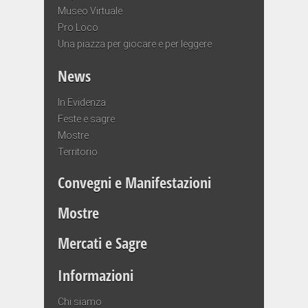
Museo Virtuale
Pro Loco
Una piazza per giocare e per leggere
News
In Evidenza
Feste e sagre
Mostre
Territorio
Convegni e Manifestazioni
Mostre
Mercati e Sagre
Informazioni
Chi siamo