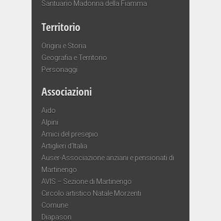
Santuario Madonna della Fiamma
Territorio
Origini e Storia
Geografia e Territorio
Personaggi
Associazioni
Aido
Alpini
Amici del presepio
Artiglieri d’Italia
Auser-Associazione anziani e pensionati di
Martinengo
AVIS – Sezione di Martinengo
Circolo artistico Natale Morzenti
Comune
Diapason