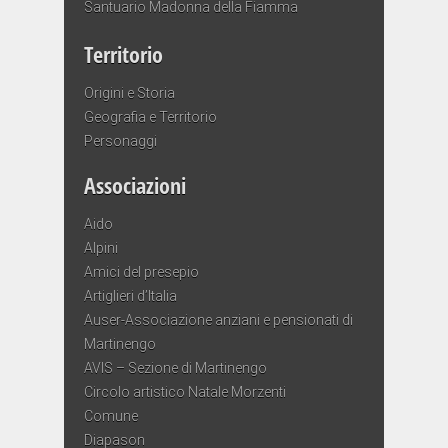
Santuario Madonna della Fiamma
Territorio
Origini e Storia
Geografia e Territorio
Personaggi
Associazioni
Aido
Alpini
Amici del presepio
Artiglieri d’Italia
Auser-Associazione anziani e pensionati di
Martinengo
AVIS – Sezione di Martinengo
Circolo artistico Natale Morzenti
Comune
Diapason