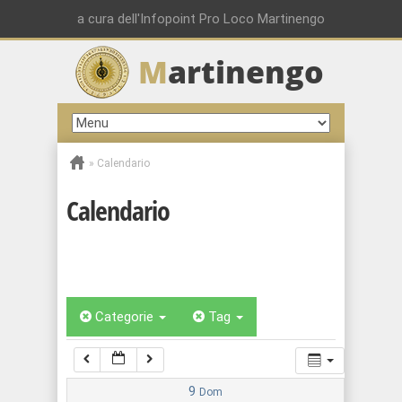
00:00
a cura dell'Infopoint Pro Loco Martinengo
M
artinengo
01:00
02:00
»
Calendario
03:00
Calendario
04:00
05:00
Categorie
Tag
06:00
07:00
9
Dom