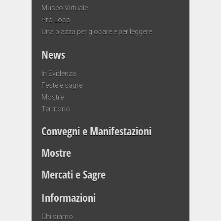
Museo Virtuale
Pro Loco
Una piazza per giocare e per leggere
News
In Evidenza
Feste e sagre
Mostre
Territorio
Convegni e Manifestazioni
Mostre
Mercati e Sagre
Informazioni
Chi siamo