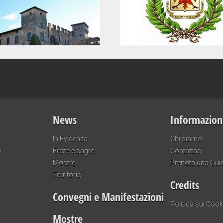
News
Informazion
In Evidenza
Chi siamo
o
Feste e sagre
Contattaci
Mostre
Prenota una Gui
Territorio
Credits
Convegni e Manifestazioni
Politica sui Cook
Mostre