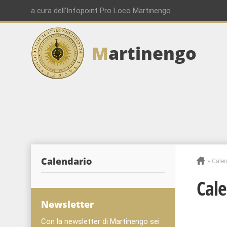
a cura dell'Infopoint Pro Loco Martinengo
M
artinengo
00:00
01:00
02:00
Calendario
»
Calen
03:00
Cale
04:00
Newsletter
Con la newsletter di Martinengo sei