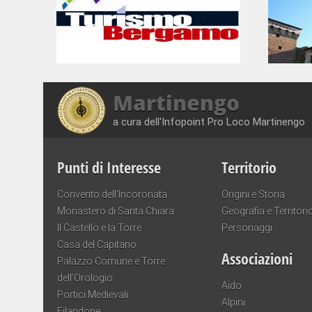
Martinengo
a cura dell'Infopoint Pro Loco Martinengo
Punti di Interesse
Territorio
Convento dell’Incoronata
Origini e Storia
Monastero di Santa Chiara
Geografia e Territori
Il Castello e la Torre
Personaggi
Casa del Capitano
Associazioni
Palazzo Comune e Torre
dell’Orologio
Aido
Portici Medievali
Alpini
Filandone