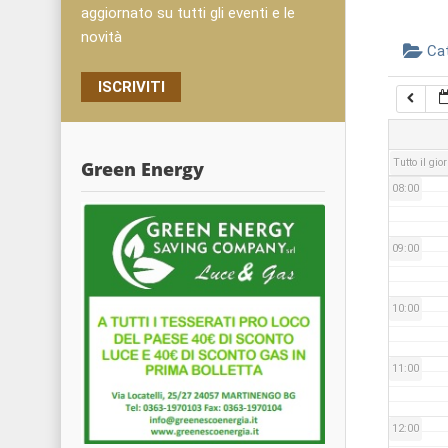
05:00
aggiornato su tutti gli eventi e le
novità
Ca
06:00
ISCRIVITI
07:00
Tutto il gio
Green Energy
08:00
09:00
10:00
11:00
12:00