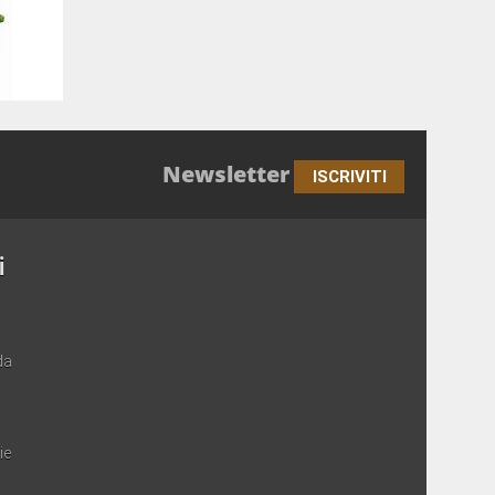
Newsletter
ISCRIVITI
i
da
ie